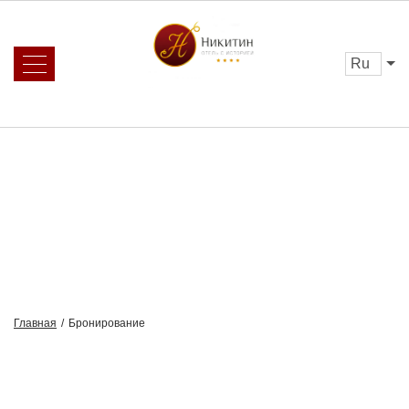
ru
Об отеле
Услуги
Номера и цены
Отзывы
Бронирование
Галерея
Спецпредложения
Программа
лояльности
Ресторан
3D тур
Каминный зал
Афиша
Главная
/
Бронирование
Контакты