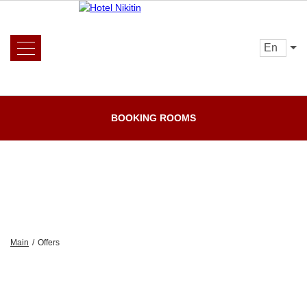
en
Hotel
Services
Rooms and prices
Reviews
BOOKING ROOMS
Booking
Loyalty
program
Offers
Gallery
Restaurant
Fireplace room
Events
Main
/
Offers
Contacts