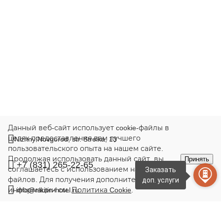
Данный веб-сайт использует cookie-файлы в
целях предоставления вам лучшего
Nizhny Novgorod,
str. Strelka, 13
пользовательского опыта на нашем сайте.
Продолжая использовать данный сайт, вы
Принять
+7 (831) 265-22-65
соглашаетесь с использованием нами cookie-
файлов. Для получения дополнительной
информации см.
info@nikitin-hotel.ru
Политика Cookie
.
© 2026.
Hotel Nikitin, Nizhny Novgorod